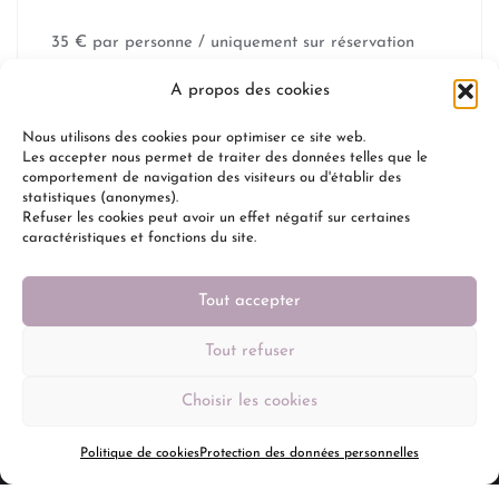
35 € par personne / uniquement sur réservation
A propos des cookies
Nous utilisons des cookies pour optimiser ce site web.
Les accepter nous permet de traiter des données telles que le
Nouvelle pizza du moment la « Maline »
comportement de navigation des visiteurs ou d'établir des
statistiques (anonymes).
Refuser les cookies peut avoir un effet négatif sur certaines
Commandez en ligne, c’est rapide et pratique !!
caractéristiques et fonctions du site.
0
Tout accepter
Tout refuser
Choisir les cookies
Mentions légales
Protection des données personnelles
Politique de cookies
Politique de cookies
Protection des données personnelles
Administration
Webdesign : Lysithée