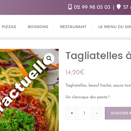
02 99 98 05 03
57 
PIZZAS
BOISSONS
RESTAURANT
LE MENU DU DI
Tagliatelles 
14,20
€
Tagliatelles, boeuf haché, sauce to
Un classique des pasta !
+
-
AJOUTER 