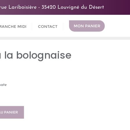
rue Lariboisière - 35420 Louvigné du Désert
MON PANIER
MANCHE MIDI
CONTACT
à la bolognaise
mate
AU PANIER